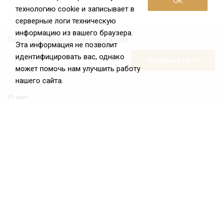
OK
технологию cookie и записывает в
серверные логи техническую
информацию из вашего браузера.
Подписывайтесь на новости и акции:
Эта информация не позволит
идентифицировать вас, однако
может помочь нам улучшить работу
нашего сайта.
О нас
О Федерации
Цели и задачи ФРиО
Обращение президента ФРиО
Структура федерации
Координационный совет ФРиО
Достижения
Законотворческая и экспертная деятельность
Партнёры ФРиО