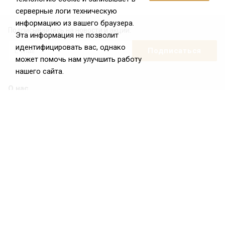
серверные логи техническую
информацию из вашего браузера.
Подписывайтесь на новости и акции:
Эта информация не позволит
идентифицировать вас, однако
может помочь нам улучшить работу
нашего сайта.
О нас
О Федерации
Цели и задачи ФРиО
Обращение президента ФРиО
Структура федерации
Координационный совет ФРиО
Достижения
Законотворческая и экспертная деятельность
Партнёры ФРиО
Реквизиты