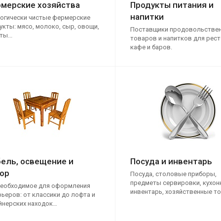
мерские хозяйства
Продукты питания и
напитки
огически чистые фермерские
укты: мясо, молоко, сыр, овощи,
Поставщики продовольстве
ы...
товаров и напитков для рес
кафе и баров.
ель, освещение и
Посуда и инвентарь
ор
Посуда, столовые приборы,
предметы сервировки, кухон
необходимое для оформления
инвентарь, хозяйственные т
рьеров: от классики до лофта и
йнерских находок…