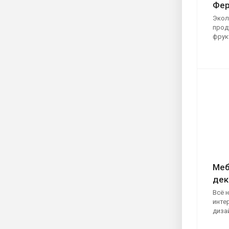
Фер
Экол
прод
фрукт
Меб
дек
Всё 
инте
диза