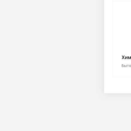
Хим
Быто