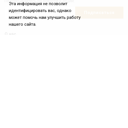
Подписывайтесь на новости и акции:
Эта информация не позволит
идентифицировать вас, однако
может помочь нам улучшить работу
нашего сайта.
О нас
О Федерации
Цели и задачи ФРиО
Обращение президента ФРиО
Структура федерации
Координационный совет ФРиО
Достижения
Законотворческая и экспертная деятельность
Партнёры ФРиО
Реквизиты
Проекты