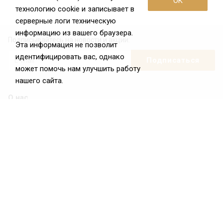
OK
технологию cookie и записывает в
серверные логи техническую
информацию из вашего браузера.
Подписывайтесь на новости и акции:
Эта информация не позволит
идентифицировать вас, однако
может помочь нам улучшить работу
нашего сайта.
О нас
О Федерации
Цели и задачи ФРиО
Обращение президента ФРиО
Структура федерации
Координационный совет ФРиО
Достижения
Законотворческая и экспертная деятельность
Партнёры ФРиО