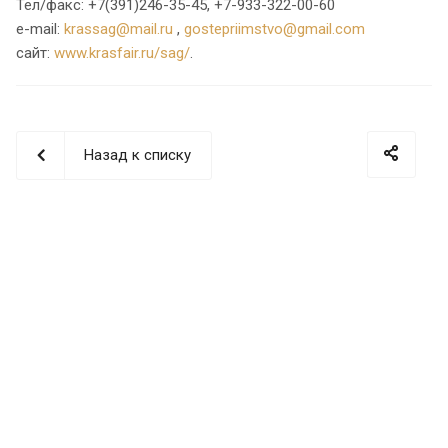
Тел/факс: +7(391)246-35-45, +7-933-322-00-60
e-mail:
krassag@mail.ru
,
gostepriimstvo@gmail.com
сайт:
www.krasfair.ru/sag/
.
Назад к списку