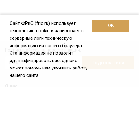
Сайт ФРиО (frio.ru) использует
OK
технологию cookie и записывает в
серверные логи техническую
информацию из вашего браузера.
Подписывайтесь на новости и акции:
Эта информация не позволит
идентифицировать вас, однако
может помочь нам улучшить работу
нашего сайта.
О нас
О Федерации
Цели и задачи ФРиО
Обращение президента ФРиО
Структура федерации
Координационный совет ФРиО