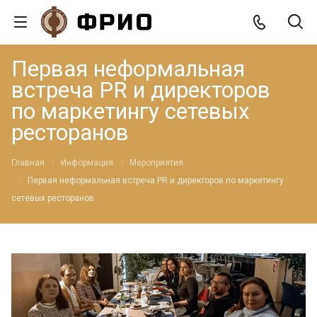
Первая неформальная
встреча PR и директоров
по маркетингу сетевых
ресторанов
Главная
Информация
Мероприятия
Первая неформальная встреча PR и директоров по маркетингу
сетевых ресторанов