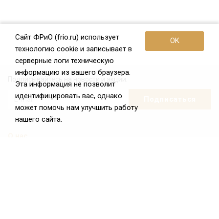
Сайт ФРиО (frio.ru) использует
OK
технологию cookie и записывает в
серверные логи техническую
информацию из вашего браузера.
Подписывайтесь на новости и акции:
Эта информация не позволит
идентифицировать вас, однако
может помочь нам улучшить работу
нашего сайта.
О нас
О Федерации
Цели и задачи ФРиО
Обращение президента ФРиО
Структура федерации
Координационный совет ФРиО